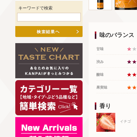
キーワードで検索
味のバランス
甘味
渋み
酸味
果実味
香り
イチゴ