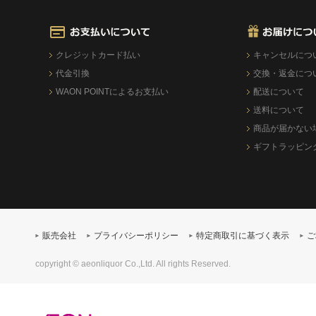
クレジットカード払い
キャンセルにつ
代金引換
交換・返金につ
WAON POINTによるお支払い
配送について
送料について
商品が届かない
ギフトラッピン
販売会社
プライバシーポリシー
特定商取引に基づく表示
ご
copyright © aeonliquor Co.,Ltd. All rights Reserved.