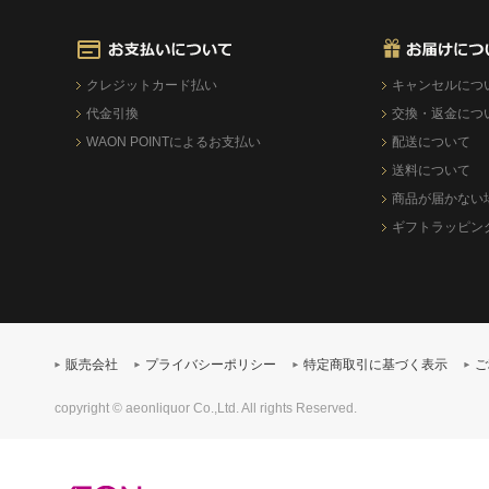
クレジットカード払い
キャンセルにつ
代金引換
交換・返金につ
WAON POINTによるお支払い
配送について
送料について
商品が届かない
ギフトラッピン
販売会社
プライバシーポリシー
特定商取引に基づく表示
ご
copyright © aeonliquor Co.,Ltd. All rights Reserved.