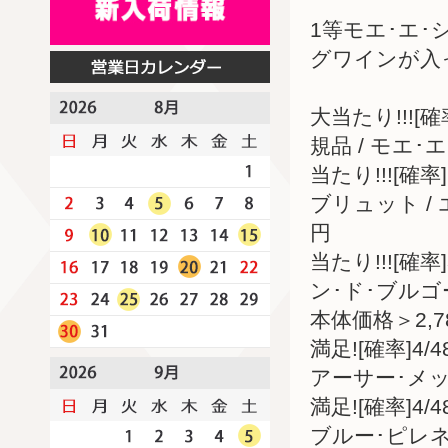
1等モエ･エ
グワインが入
大当たり!!![
規品 / モエ･
当たり!!![確
ブリュット /
円
当たり!!![
ン･ド･ブルゴ
本体価格＞2,7
満足![確率]4
アーサー･メッ
満足![確率]
ブルー･ピレネ