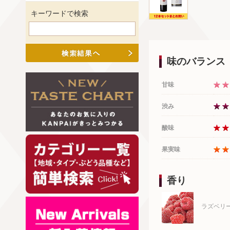
キーワードで検索
味のバランス
甘味
渋み
酸味
果実味
香り
ラズベリ