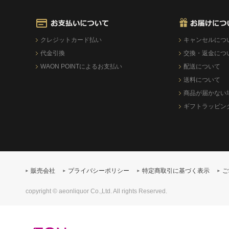
クレジットカード払い
キャンセルにつ
代金引換
交換・返金につ
WAON POINTによるお支払い
配送について
送料について
商品が届かない
ギフトラッピン
販売会社
プライバシーポリシー
特定商取引に基づく表示
ご
copyright © aeonliquor Co.,Ltd. All rights Reserved.