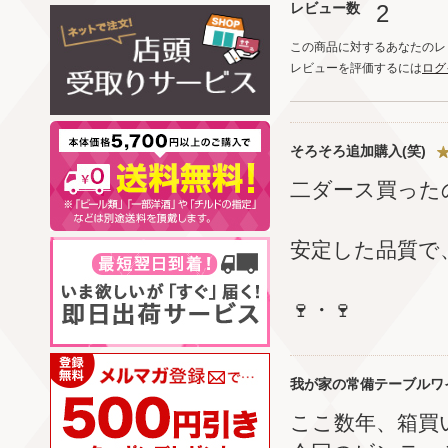
レビュー数
2
この商品に対するあなたのレ
レビューを評価するには
ログ
そろそろ追加購入(笑)
二ダース買った
安定した品質で
🍷・🍷
我が家の常備テーブルワイ
ここ数年、箱買