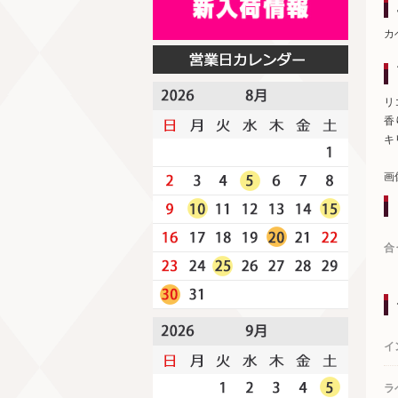
カ
リ
香
キ
画
合
イ
ラ