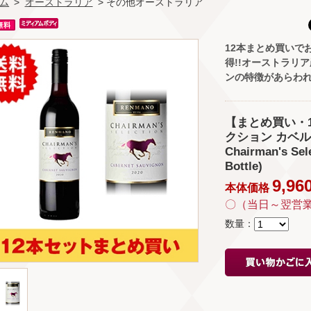
ム
>
オーストラリア
> その他オーストラリア
12本まとめ買いでお
得!!オーストラリ
ンの特徴があらわ
【まとめ買い・
クション カベル
Chairman's Sel
Bottle)
9,96
本体価格
〇（当日～翌営
数量：