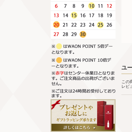
ユ
この
レビ