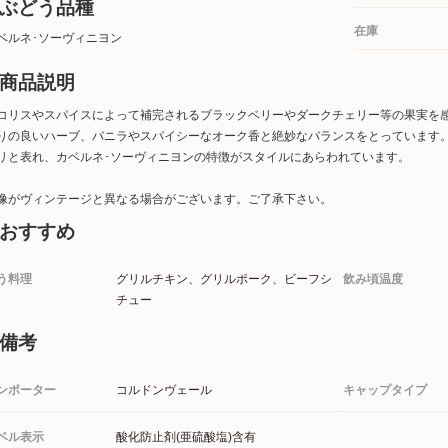
ぶどう品種
在庫
ベルネ･ソーヴィニヨン
商品説明
コリスやスパイスによって補完されるブラックベリーやダークチェリー等の果実を
りの良いハーブ、バニラやスパイシーなオーク香と絶妙なバランスをとっています
リと表れ、カベルネ･ソーヴィニヨンの特徴がスタイルにあらわれています。
像がヴィンテージと異なる場合がございます。ご了承下さい。
おすすめ
う料理
グリルチキン、グリルポーク、ビーフシ
飲み頃温度
チュー
備考
ンポーター
コルドンヴェール
キャップタイプ
ベル表示
酸化防止剤(亜硫酸塩)含有