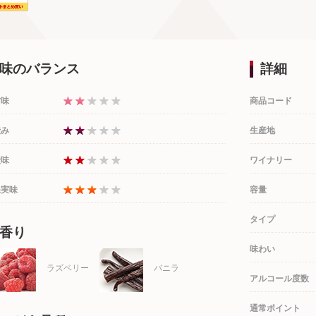
味のバランス
詳細
甘味
商品コード
渋み
生産地
酸味
ワイナリー
果実味
容量
タイプ
香り
味わい
ラズベリー
バニラ
アルコール度数
通常ポイント