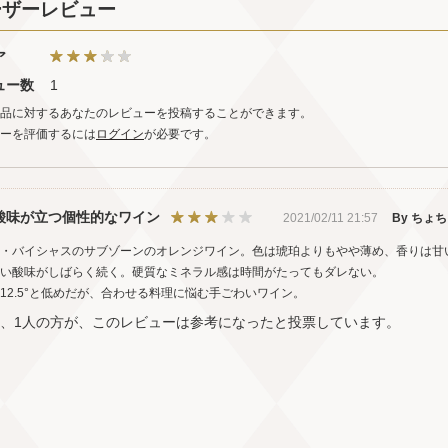
ーザーレビュー
ア
ュー数
1
品に対するあなたのレビューを投稿することができます。
ーを評価するには
ログイン
が必要です。
酸味が立つ個性的なワイン
2021/02/11 21:57
By ちょ
・バイシャスのサブゾーンのオレンジワイン。色は琥珀よりもやや薄め、香りは甘
い酸味がしばらく続く。硬質なミネラル感は時間がたってもダレない。
12.5°と低めだが、合わせる料理に悩む手ごわいワイン。
中、1人の方が、このレビューは参考になったと投票しています。