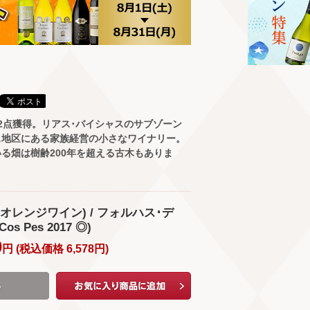
2点獲得。リアス･バイシャスのサブゾーン
ス地区にある家族経営の小さなワイナリー。
る畑は樹齢200年を超える古木もありま
ス(オレンジワイン) / フォルハス･デ
s Pes 2017 ◎)
0
円 (
税込価格
6,578
円
)