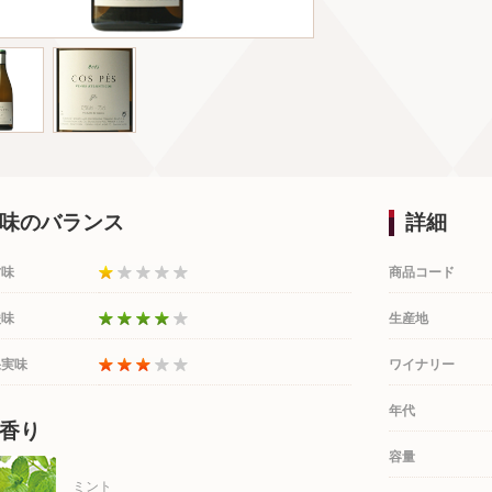
味のバランス
詳細
甘味
商品コード
酸味
生産地
果実味
ワイナリー
年代
香り
容量
ミント