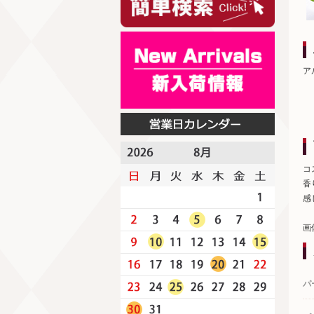
ア
コ
香
感
画
パ