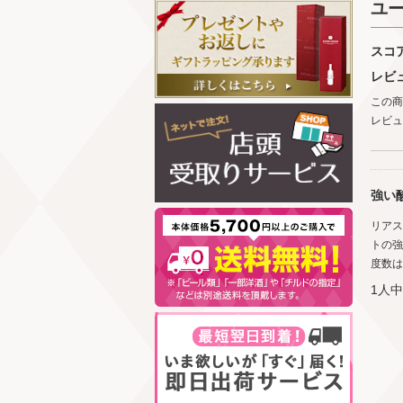
ユ
スコ
レビ
この商
レビュ
強い
リアス
トの強
度数は
1人