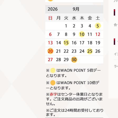
パ
合
イ
ラ