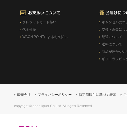
クレジットカード払い
キャンセルにつ
代金引換
交換・返金につ
WAON POINTによるお支払い
配送について
送料について
商品が届かない
ギフトラッピン
販売会社
プライバシーポリシー
特定商取引に基づく表示
ご
copyright © aeonliquor Co.,Ltd. All rights Reserved.