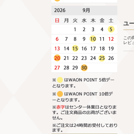
ユ
この
レビ