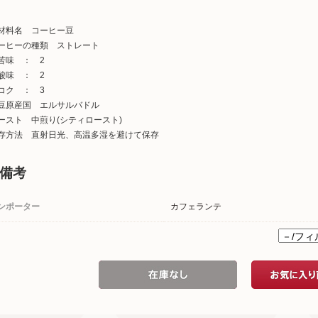
材料名 コーヒー豆
ーヒーの種類 ストレート
苦味 ： 2
酸味 ： 2
コク ： 3
豆原産国 エルサルバドル
ースト 中煎り(シティロースト)
存方法 直射日光、高温多湿を避けて保存
備考
ンポーター
カフェランテ