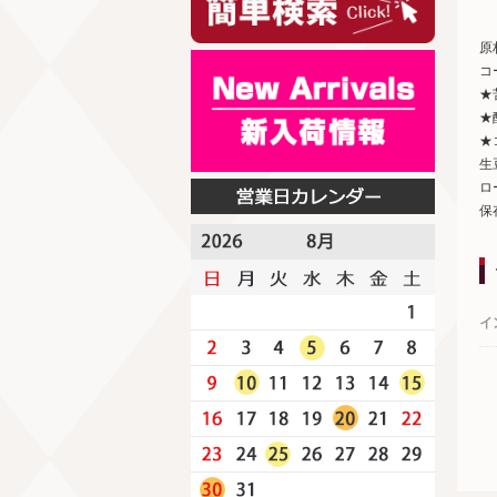
原
コ
★
★
★
生
ロ
保
イ