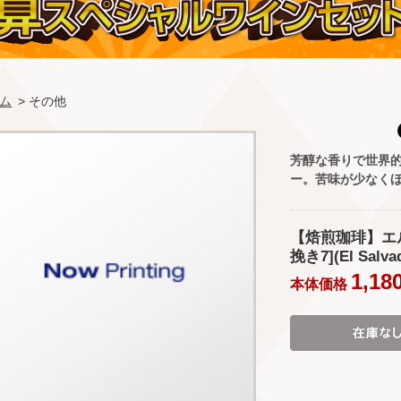
ム
> その他
芳醇な香りで世界
ー。苦味が少なく
【焙煎珈琲】エ
挽き7](El Salva
1,18
本体価格