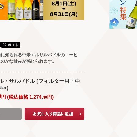
的に知られる中米エルサルバドルのコーヒ
ほのかな甘みが感じられます。
ル・サルバドル [フィルター用・中
dor)
0
円 (
税込価格
1,274.
円
)
40