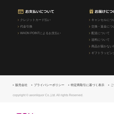
クレジットカード払い
キャンセルにつ
代金引換
交換・返金につ
WAON POINTによるお支払い
配送について
送料について
商品が届かない
ギフトラッピン
販売会社
プライバシーポリシー
特定商取引に基づく表示
ご
copyright © aeonliquor Co.,Ltd. All rights Reserved.