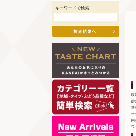
キーワードで検索
欧
妙
無
ー
内
ワ