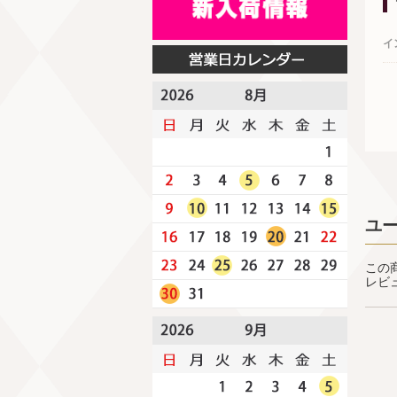
イ
ユ
この
レビ