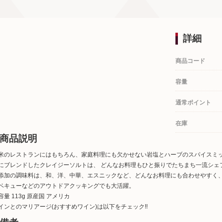
詳細
商品コード
容量
通常ポイント
在庫
商品説明
米のレストランにはもちろん、家庭料理にも欠かせない岩塩とハーブのスパイスミ
にブレンドしたクレイジーソルトは、 どんなお料理もひと振りでたちまち一流シェフ
添加の調味料は、和、洋、中華、エスニックなど、どんなお料理にも合わせやすく、
ベキューなどのアウトドアクッキングでも大活躍。
容量 113g 原産国 アメリカ
インとのマリアージ(おすすめワイン)は以下をチェック!!