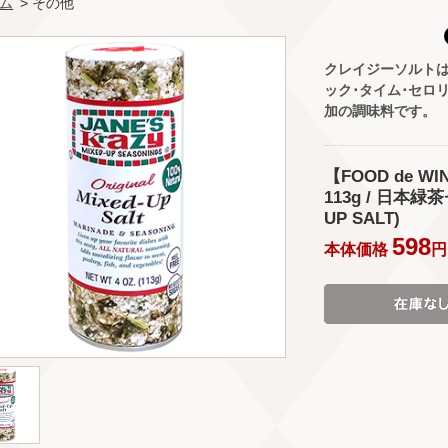
ム
> その他
クレイジーソルトは
ック･タイム･セロ
加の調味料です。
【FOOD de 
113g / 日本緑茶
UP SALT)
598
本体価格
円 