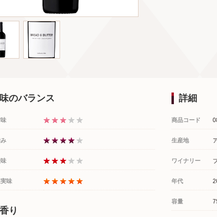
味のバランス
詳細
甘味
商品コード
0
渋み
生産地
酸味
ワイナリー
果実味
年代
2
容量
7
香り