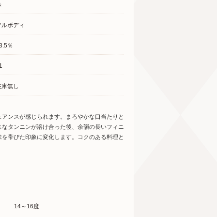
赤
フルボディ
3.5％
1
在庫無し
ュアンスが感じられます。まろやかな口当たりと
スなタンニンが溶け合った後、余韻の長いフィニ
味を帯びた印象に変化します。コクのある料理と
14～16度