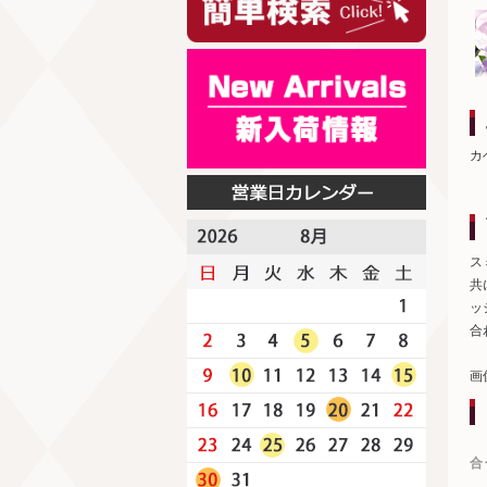
カ
ス
共
ッ
合
画
合