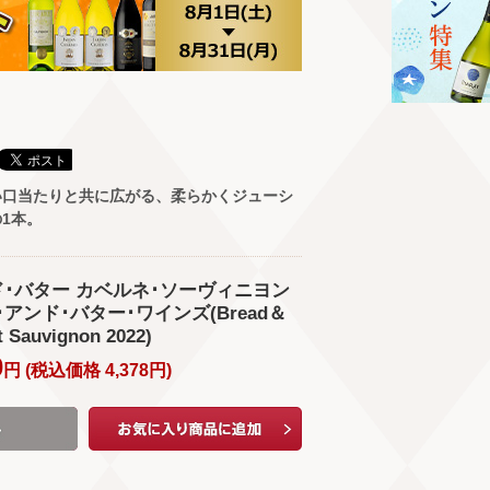
い口当たりと共に広がる、柔らかくジューシ
1本。
ド･バター カベルネ･ソーヴィニヨン
ッド･アンド･バター･ワインズ(Bread＆
t Sauvignon 2022)
0
円 (
税込価格
4,378
円
)