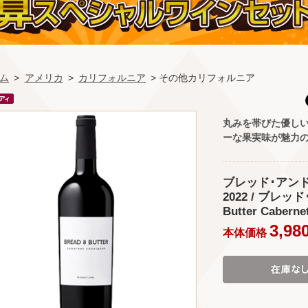
ム
>
アメリカ
>
カリフォルニア
> その他カリフォルニア
丸みを帯びた優し
ーな果実味が魅力の
ブレッド･アン
2022 / ブレ
Butter Caberne
3,98
本体価格