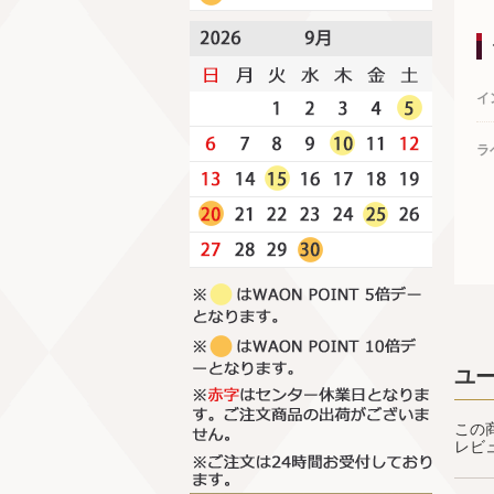
イ
ラ
ユ
この
レビ