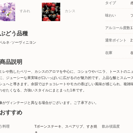
タイプ
すみれ
カシス
味わい
アルコール度数
1
ぶどう品種
通常ポイント
2
ベルネ･ソーヴィニヨン
在庫
商品説明
ミレや熟したベリー、カシスのアロマを中心に、コショウやバニラ、トーストのニ
に、ジューシーな果実味が口いっぱいに広がるのが魅力的です。上品な酸とスムー
シュへと導きます。余韻ではチョコレートやモカの香ばしい風味が感じられ、複雑
わせたくなる、力強いスタイルにまとまった1本です。
像がヴィンテージと異なる場合がございます。ご了承下さい。
おすすめ
う料理
Tボーンステーキ、スペアリブ、すき焼
飲み頃温度
き