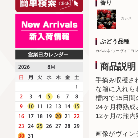
香り
カシス
ぶどう品種
カベルネ･ソーヴィニヨン
商品説明
手摘み収穫され
な箱に入れら
槽内で15日
24ヶ月樽熟
12ヶ月の瓶
画像がヴィン