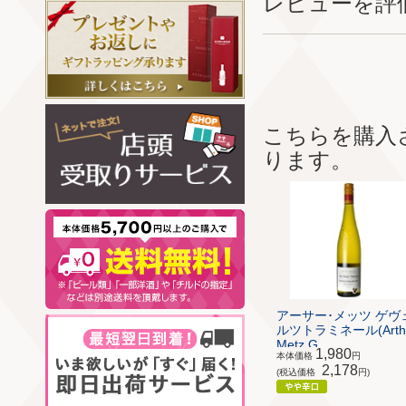
レビューを評
こちらを購入
ります。
アーサー･メッツ ゲヴ
ルツトラミネール(Arth
Metz G...
1,980
本体価格
円
2,178
(税込価格
円)