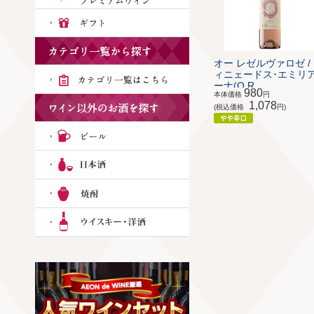
オー レゼルヴァロゼ /
ィニェードス･エミリ
ーナ(O R...
980
本体価格
円
1,078
(税込価格
円)