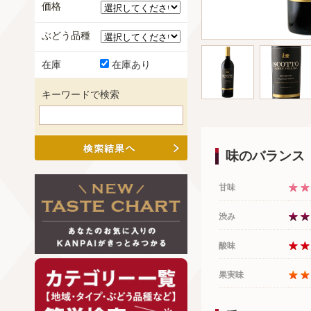
価格
ぶどう品種
在庫
在庫あり
キーワードで検索
味のバランス
甘味
渋み
酸味
果実味