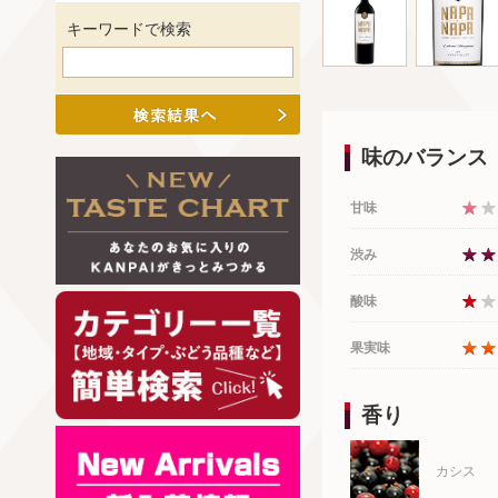
キーワードで検索
味のバランス
甘味
渋み
酸味
果実味
香り
カシス