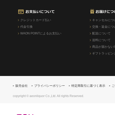
クレジットカード払い
キャンセルにつ
代金引換
交換・返金につ
WAON POINTによるお支払い
配送について
送料について
商品が届かない
ギフトラッピン
販売会社
プライバシーポリシー
特定商取引に基づく表示
ご
copyright © aeonliquor Co.,Ltd. All rights Reserved.