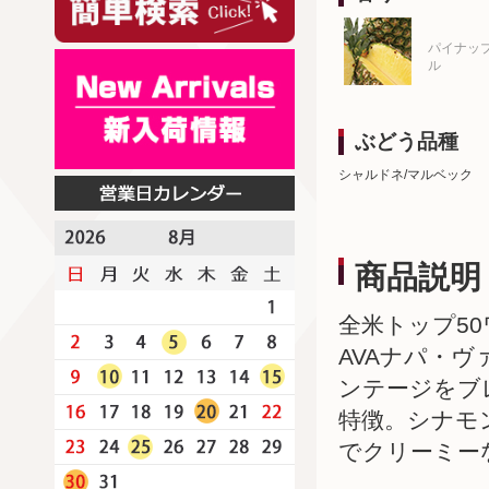
パイナッ
ル
ぶどう品種
シャルドネ/マルベック
商品説明
全米トップ5
AVAナパ・
ンテージをブ
特徴。シナモ
でクリーミー