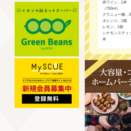
赤ワイン...1本
（750ml）
グラニュー糖...3
オレンジ...1個
レモン...1個
シナモンスティック
本