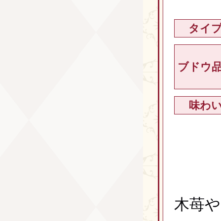
タイ
ブドウ
味わ
木苺や