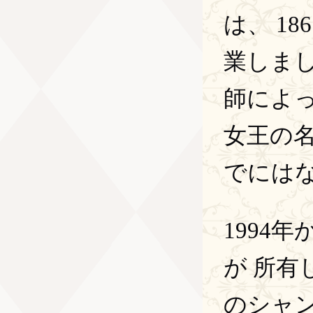
は、 1
業しま
師によ
女王の
でには
1994
が 所
のシャ