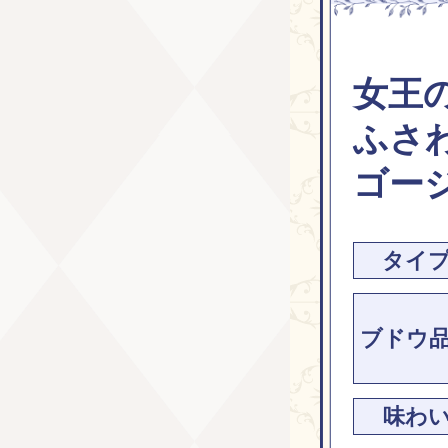
女王
ふさ
ゴー
タイ
ブドウ
味わ