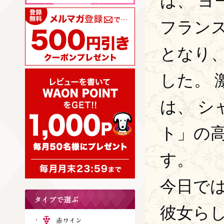
は、 
フラン
となり
した。
は、 
ト」の
す。
今日で
彼女ら