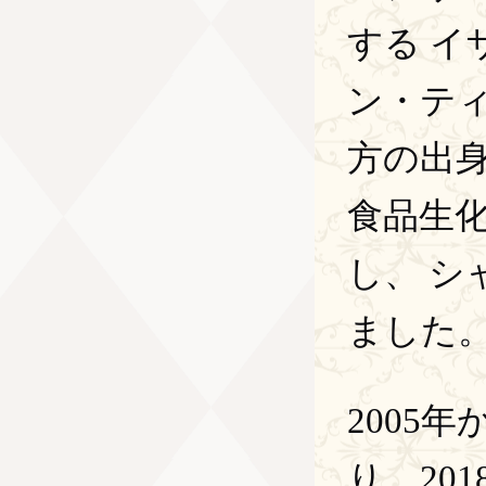
する 
ン・テ
方の出
食品生
し、 
ました
2005
り、20