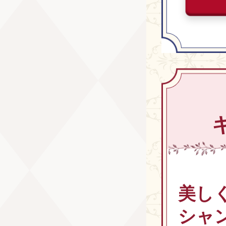
美し
シャ