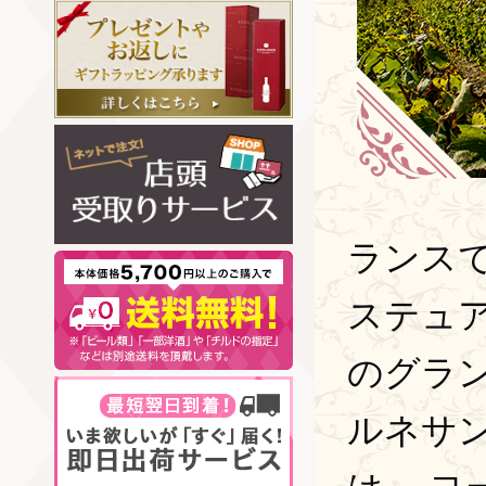
ランスで
ステュ
のグラ
ルネサ