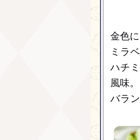
金色に
ミラ
ハチ
風味。
バラン