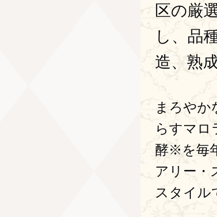
区の厳
し、品
造、熟
まろやか
らすマロ
酵※を毎
アリー・
スタイル