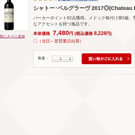
シャトー･ベルグラーヴ 2017◎(Chateau Bel
パーカーポイント82点獲得。メドック格付け第5級
なアクセントを持つ逸品です。
7,480
8,228
本体価格
円
(
税込価格
円
)
気に入りに追加
〇（当日～翌営業日出荷）
数量：
1