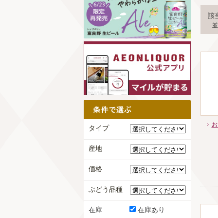
該
並
お
タイプ
産地
価格
ぶどう品種
在庫
在庫あり