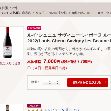
当件数：2件
べ替え:
人気順
/
商品名
/
発売日
/
価格の安い順
/
価格の高い順
在庫:
全
ルイ･シュニュ サヴィニー･レ･ボーヌ ル
2022(Louis Chenu Savigny les Beaune R
樹齢の高い古樹の葡萄から。軽やかでみずみずしい果
影、深みが広がるミステリアスな赤。
7,000
7,700
本体価格
円
(
税込価格
円
)
気に入りに追加
〇（当日～翌営業日出荷）
数量：
1
レビューを見る（2）