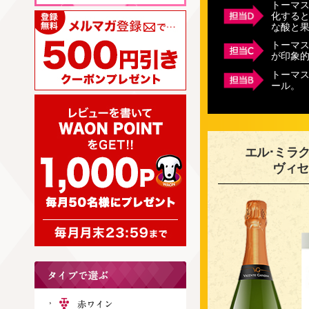
トーマ
化する
な酸と
トーマ
が印象
トーマ
ール。
エル･ミラク
ヴィセ