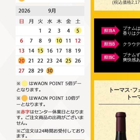
(税込価格2,17
プナム
香りは
クラウ
プナム
爽快感
トーマス･フ
トー