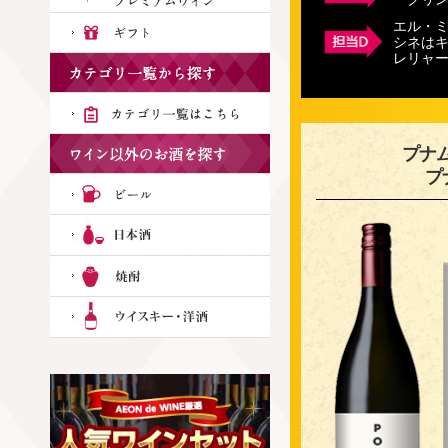
エル・
シネはキ
レリャ
プナム
プ