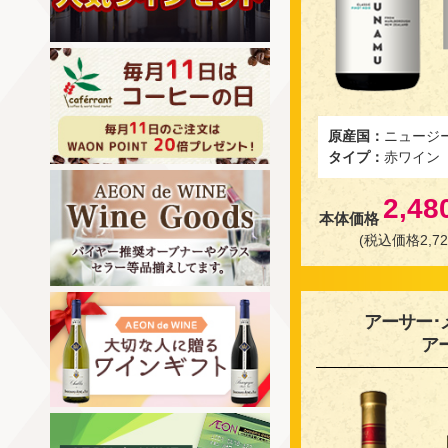
原産国：
ニュージ
タイプ：
赤ワイン
2,48
本体価格
(税込価格2,72
アーサー･
ア