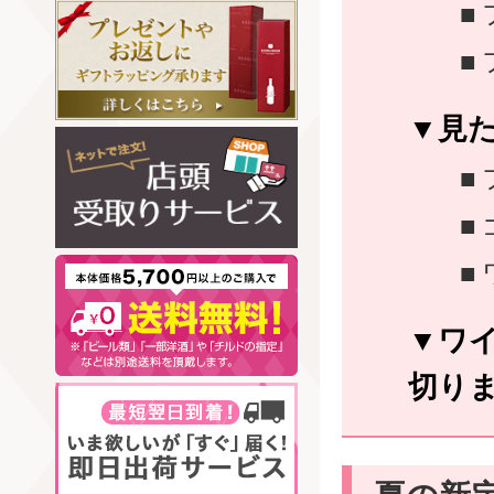
見
ワ
切り