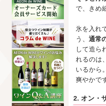
で、きめ
氷を入れ
う、
通常
して造ら
れるのは
いるから
爽やかで
2. オン