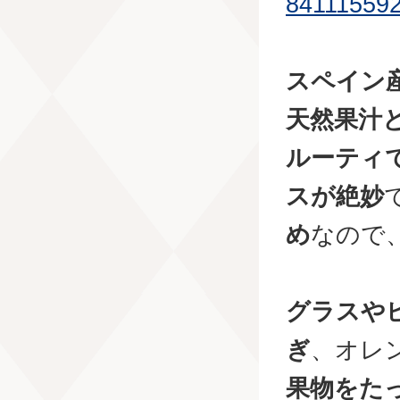
84111559
スペイン
天然果汁
ルーティ
スが絶妙
め
なので
グラスや
ぎ
、オレ
果物をた