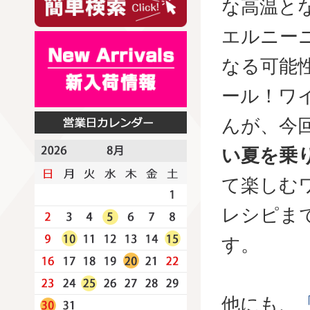
な高温と
エルニー
なる可能
ール！ワ
んが、今
い夏を乗
て楽しむ
レシピま
す。
他にも、