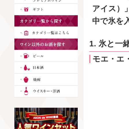
アイス）
中で氷を
1. 氷と
モエ・エ