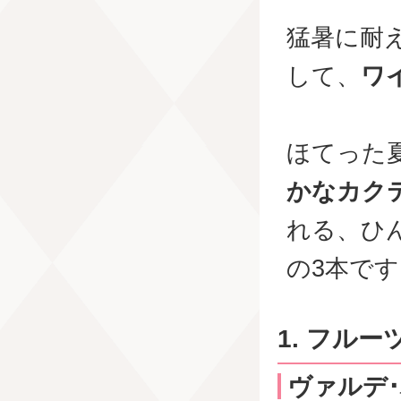
猛暑に耐
して、
ワ
ほてった
かなカク
れる、ひ
の3本です
1. フル
ヴァルデ･