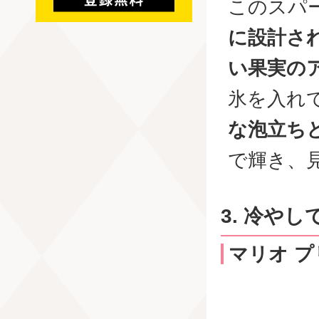
このスパ
に設計さ
い果実の
氷を入れ
な泡立ち
で輝き、
3. 冷や
マリオ プ