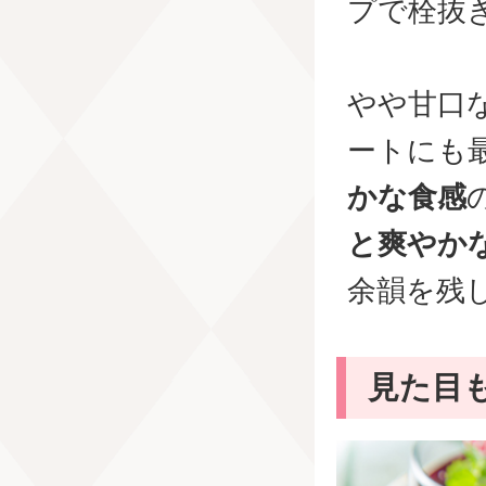
プで栓抜
やや甘口
ートにも
かな食感
と爽やか
余韻を残
見た目