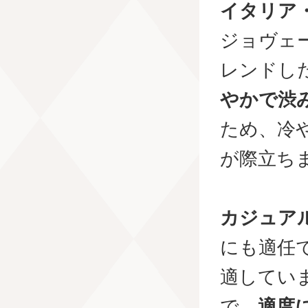
イタリア
ジョヴェ
レンドし
やかで渋
ため、冷
が際立ち
カジュア
にも適任
適してい
で、
適度