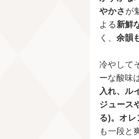
やかさ
が
よる
新鮮
く、
余韻
冷やして
ーな酸味
入れ、ル
ジュースや
る)。オ
も一段と