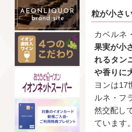
粒が小さ
カベルネ
果実が小
れるタン
や香りに
ヨンは1
ルネ・フ
然交配し
ています