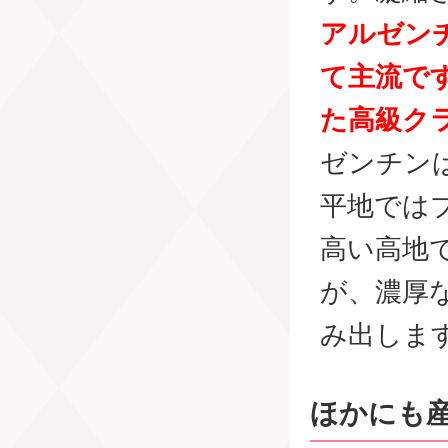
アルゼン
て主流で
た高級ク
ゼンチン
平地では
高い高地
が、濃厚
み出しま
ほかにも