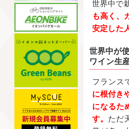
世界中で
も高く、
安定した
世界中が
ワイン生
フランス
に根付き
になるた
す。
ただ