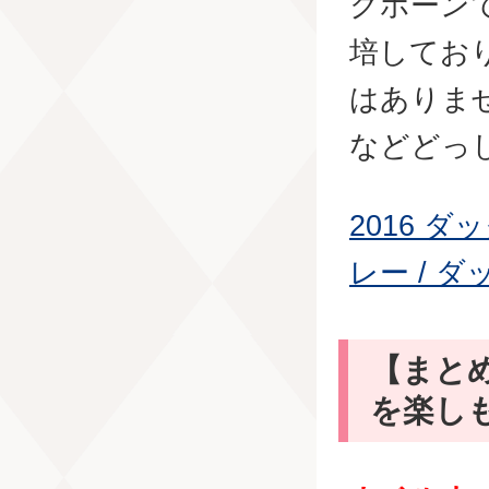
クホーン
培してお
はありま
などどっ
2016 
レー / ダ
【まと
を楽し