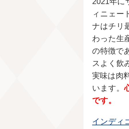
2021
ィニェー
ナはチリ
わった生
の特徴で
スよく飲
実味は肉
います。
です。
インディ