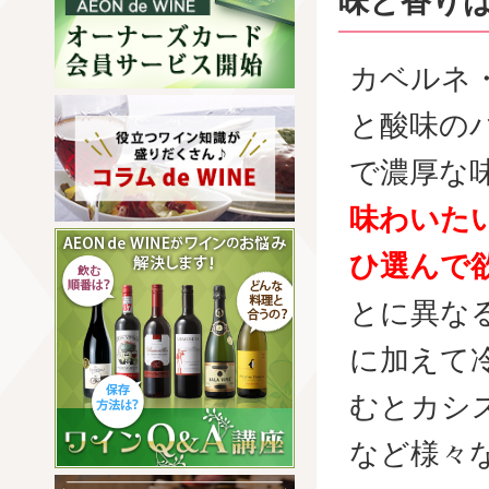
味と香り
カベルネ
と酸味の
で濃厚な
味わいた
ひ選んで
とに異な
に加えて
むとカシ
など様々