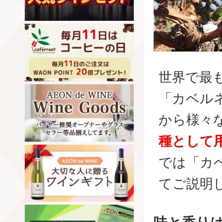
世界で最
「カベル
から様々
種として
では「カ
てご説明