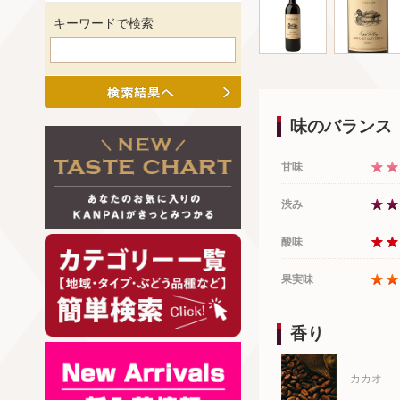
キーワードで検索
味のバランス
甘味
渋み
酸味
果実味
香り
カカオ