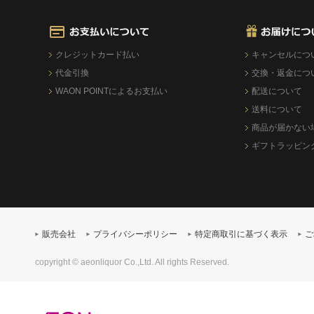
クレジットカード払い
キャンセルにつ
代金引換
交換・返金につ
WAON POINTによるお支払い
配送について
送料について
商品が届かない
ギフトラッピン
販売会社
プライバシーポリシー
特定商取引に基づく表示
ご
copyright © aeonliquor Co.,Ltd. All rights Reserved.