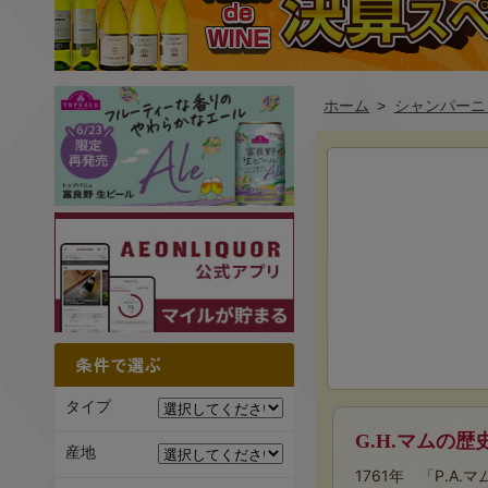
ホーム
>
シャンパーニ
タイプ
G.H.マムの歴
産地
1761年 「P.A