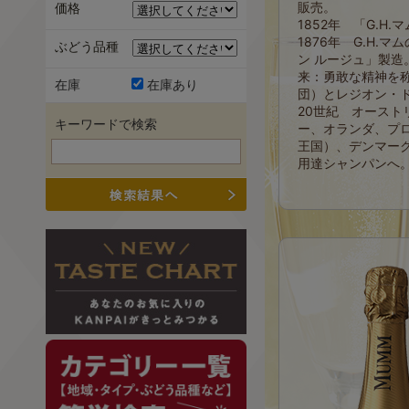
販売。
価格
1852年 「G.H
1876年 G.H.
ぶどう品種
ン ルージュ」製造
来：勇敢な精神を
在庫
在庫あり
団）とレジオン・
20世紀 オースト
キーワードで検索
ー、オランダ、プ
王国）、デンマー
用達シャンパンへ