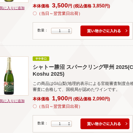
3,500
3,850
本体価格
円
(
税込価格
円
)
気に入りに追加
〇（当日～翌営業日出荷）
数量：
1
シャトー勝沼 スパークリング甲州 2025(Chatea
Koshu 2025)
この商品はGI山梨(地理的表示による官能審査制度合
審査に合格して、国税局が認めたワインです。
1,900
2,090
本体価格
円
(
税込価格
円
)
気に入りに追加
〇（当日～翌営業日出荷）
数量：
1