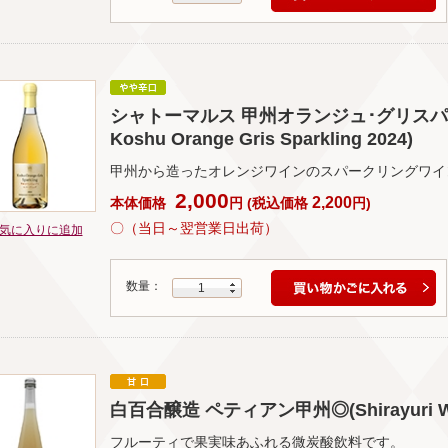
シャトーマルス 甲州オランジュ･グリスパークリン
Koshu Orange Gris Sparkling 2024)
甲州から造ったオレンジワインのスパークリングワイ
2,000
2,200
本体価格
円
(
税込価格
円
)
〇（当日～翌営業日出荷）
気に入りに追加
数量：
1
白百合醸造 ペティアン甲州◎(Shirayuri Winer
フルーティで果実味あふれる微炭酸飲料です。