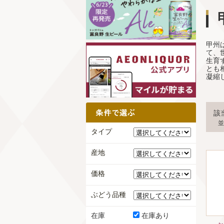
甲州
て、
生育
とも
凝縮
該
並
タイプ
産地
価格
ぶどう品種
在庫
在庫あり