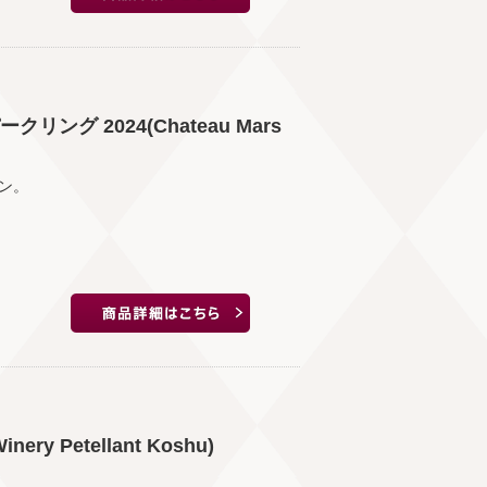
グ 2024(Chateau Mars
ン。
y Petellant Koshu)