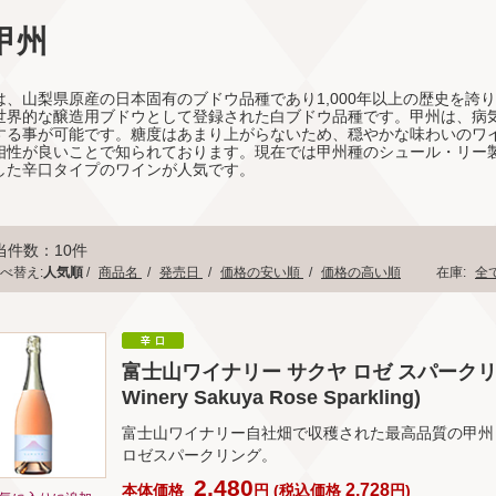
甲州
は、山梨県原産の日本固有のブドウ品種であり1,000年以上の歴史を誇り
世界的な醸造用ブドウとして登録された白ブドウ品種です。甲州は、病
する事が可能です。糖度はあまり上がらないため、穏やかな味わいのワ
相性が良いことで知られております。現在では甲州種のシュール・リー
した辛口タイプのワインが人気です。
当件数：10件
べ替え:
人気順
/
商品名
/
発売日
/
価格の安い順
/
価格の高い順
在庫:
全
富士山ワイナリー サクヤ ロゼ スパークリン
Winery Sakuya Rose Sparkling)
富士山ワイナリー自社畑で収穫された最高品質の甲州
ロゼスパークリング。
2,480
2,728
本体価格
円
(
税込価格
円
)