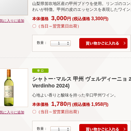
山梨県笛吹地区産の甲州ブドウを使用。リンゴのコン
わいが特徴。甲州の皮のエッセンスを表現したワイン
3,000
3,300
本体価格
円
(
税込価格
円
)
気に入りに追加
〇（当日～翌営業日出荷）
数量：
1
シャトー･マルス 甲州 ヴェルディーニョ 2024(
Verdinho 2024)
心地よい香りと酸味を持った辛口甲州ワイン。
1,780
1,958
本体価格
円
(
税込価格
円
)
〇（当日～翌営業日出荷）
気に入りに追加
数量：
1