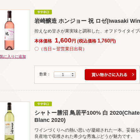
岩崎醸造 ホンジョー 祝 ロゼ(Iwasaki Winery
控えなめ甘さが果実味と調和した、オフドライタイプ
1,600
1,760
本体価格
円
(
税込価格
円
)
〇（当日～翌営業日出荷）
気に入りに追加
数量：
1
シャトー勝沼 鳥居平100% 白 2020(Chateau K
Blanc 2020)
ワインづくりへの熱い思いが凝縮された一本。妥協を許
良産地で収穫された希少な秀逸ぶどうが魅力です。