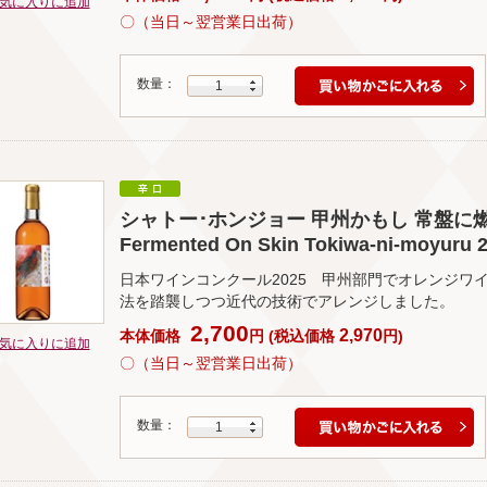
気に入りに追加
〇（当日～翌営業日出荷）
数量：
1
シャトー･ホンジョー 甲州かもし 常盤に燃る 202
Fermented On Skin Tokiwa-ni-moyuru 2
日本ワインコンクール2025 甲州部門でオレンジワ
法を踏襲しつつ近代の技術でアレンジしました。
2,700
2,970
本体価格
円
(
税込価格
円
)
気に入りに追加
〇（当日～翌営業日出荷）
数量：
1