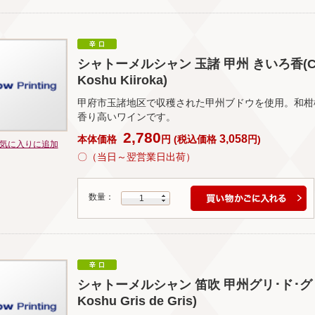
シャトーメルシャン 玉諸 甲州 きいろ香(Chate
Koshu Kiiroka)
甲府市玉諸地区で収穫された甲州ブドウを使用。和柑
香り高いワインです。
2,780
3,058
本体価格
円
(
税込価格
円
)
気に入りに追加
〇（当日～翌営業日出荷）
数量：
1
シャトーメルシャン 笛吹 甲州グリ･ド･グリ(Chat
Koshu Gris de Gris)