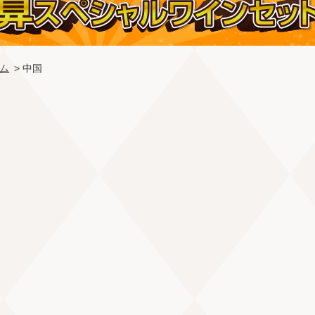
ム
> 中国