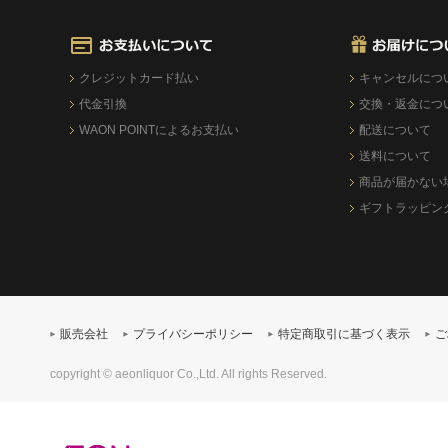
クレジットカード払い
キャンセルにつ
代金引換
交換・返金につ
WAON POINTによるお支払い
配送について
送料について
商品が届かない
ギフトラッピン
販売会社
プライバシーポリシー
特定商取引に基づく表示
ご
copyright © aeonliquor Co.,Ltd. All rights Reserved.