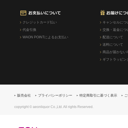
クレジットカード払い
キャンセルにつ
代金引換
交換・返金につ
WAON POINTによるお支払い
配送について
送料について
商品が届かない
ギフトラッピン
販売会社
プライバシーポリシー
特定商取引に基づく表示
ご
copyright © aeonliquor Co.,Ltd. All rights Reserved.