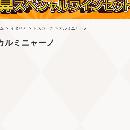
ム
>
イタリア
>
トスカーナ
> カルミニャーノ
カルミニャーノ