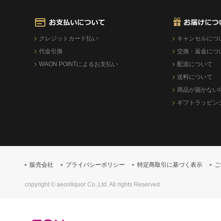
クレジットカード払い
キャンセルにつ
代金引換
交換・返金につ
WAON POINTによるお支払い
配送について
送料について
商品が届かない
ギフトラッピン
販売会社
プライバシーポリシー
特定商取引に基づく表示
ご
copyright © aeonliquor Co.,Ltd. All rights Reserved.