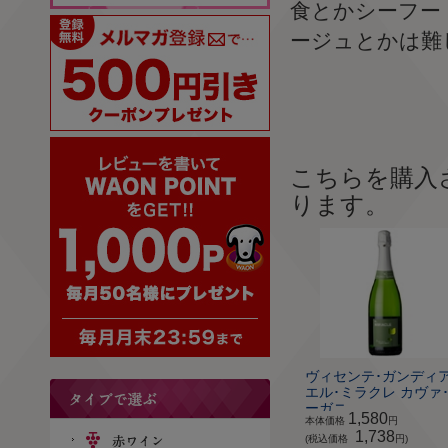
食とかシーフー
ージュとかは難
こちらを購入
ります。
ヴィセンテ･ガンディ
エル･ミラクレ カヴァ
ーガニ...
1,580
本体価格
円
1,738
(税込価格
円)