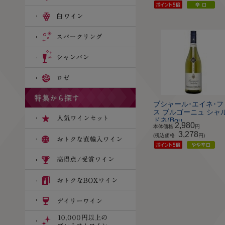
ブシャール･エイネ･フ
ス ブルゴーニュ シャ
ドネ(Bou...
2,980
本体価格
円
3,278
(税込価格
円)