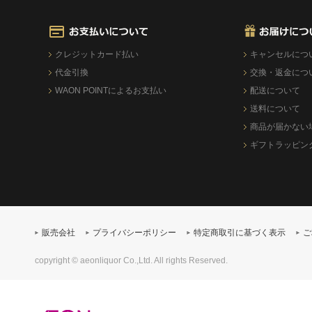
クレジットカード払い
キャンセルにつ
代金引換
交換・返金につ
WAON POINTによるお支払い
配送について
送料について
商品が届かない
ギフトラッピン
販売会社
プライバシーポリシー
特定商取引に基づく表示
ご
copyright © aeonliquor Co.,Ltd. All rights Reserved.