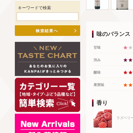
キーワードで検索
味のバランス
甘味
渋み
酸味
果実味
香り
ラズベリ