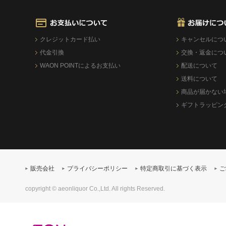
クレジットカード払い
キャンセルにつ
代金引換
交換・返金につ
WAON POINTによるお支払い
配送について
送料について
商品が届かない
ギフトラッピン
販売会社
プライバシーポリシー
特定商取引に基づく表示
ご
copyright © aeonliquor Co.,Ltd. All rights Reserved.