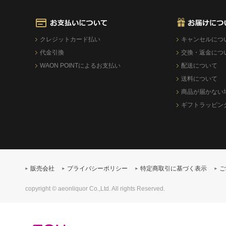
クレジットカード払い
キャンセルにつ
代金引換
交換・返金につ
WAON POINTによるお支払い
配送について
送料について
商品が届かない
ギフトラッピン
販売会社
プライバシーポリシー
特定商取引に基づく表示
ご
copyright © aeonliquor Co.,Ltd. All rights Reserved.