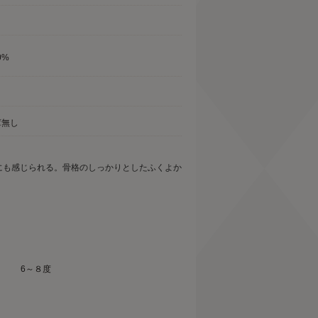
口
0%
庫無し
にも感じられる。骨格のしっかりとしたふくよか
。
6～８度