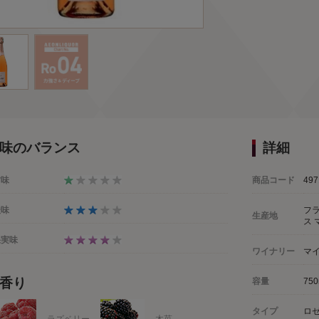
味のバランス
詳細
甘味
商品コード
497
酸味
フ
生産地
ス 
果実味
ワイナリー
マ
香り
容量
750
タイプ
ロ