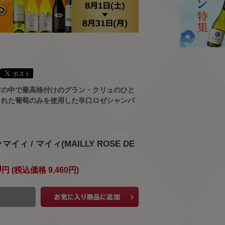
村の中で最高格付けのグラン・クリュのひと
された葡萄のみを使用した辛口ロゼシャンパ
イィ / マイィ(MAILLY ROSE DE
0
円 (
税込価格
9,460
円
)