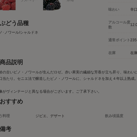
ラズベリー
木苺
味わい
辛
ぶどう品種
アルコール度
12.
数
ノ･ノワール/シャルドネ
通常ポイント
235
在庫
在
商品説明
齢の古いピノ・ノワールが生んだロゼ。赤い果実の繊細な芳香が立ち昇り、味わい
口当たり。セニエ法で醸造したピノ・ノワールに、シャルドネを加え４年以上熟成
像がヴィンテージと異なる場合がございます。ご了承下さい。
おすすめ
う料理
ジビエ、デザート
飲み頃温度
備考