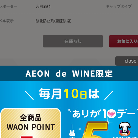
ンポーター
合同酒精
キャップタイプ
ベル表示
酸化防止剤(亜硫酸塩)
close
>この商品
ーザーレビュー
商品に寄せられたカスタマーレビューはまだありません。
ューを評価するには
ログイン
が必要です。