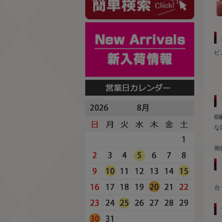
ピ
樹
な
画
合