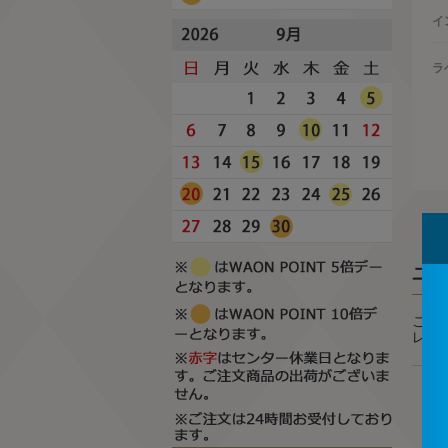
イ
ラ
ユ
この
レビ