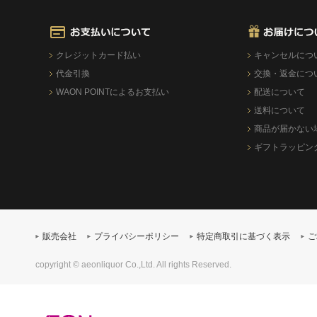
クレジットカード払い
キャンセルにつ
代金引換
交換・返金につ
WAON POINTによるお支払い
配送について
送料について
商品が届かない
ギフトラッピン
販売会社
プライバシーポリシー
特定商取引に基づく表示
ご
copyright © aeonliquor Co.,Ltd. All rights Reserved.