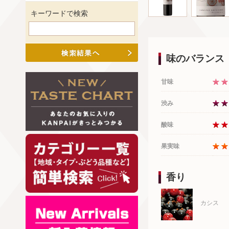
キーワードで検索
味のバランス
甘味
渋み
酸味
果実味
香り
カシス