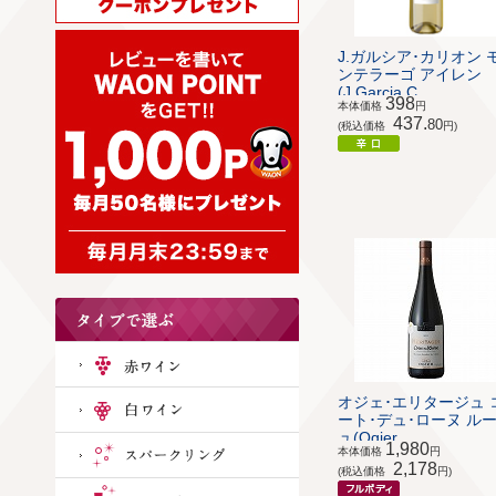
J.ガルシア･カリオン 
ンテラーゴ アイレン
(J.Garcia C...
398
本体価格
円
437.
80
(税込価格
円)
オジェ･エリタージュ 
ート･デュ･ローヌ ル
ュ(Ogier...
1,980
本体価格
円
2,178
(税込価格
円)