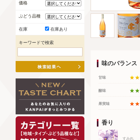
価格
ぶどう品種
在庫
在庫あり
キーワードで検索
味のバランス
甘味
酸味
果実味
香り
すみれ