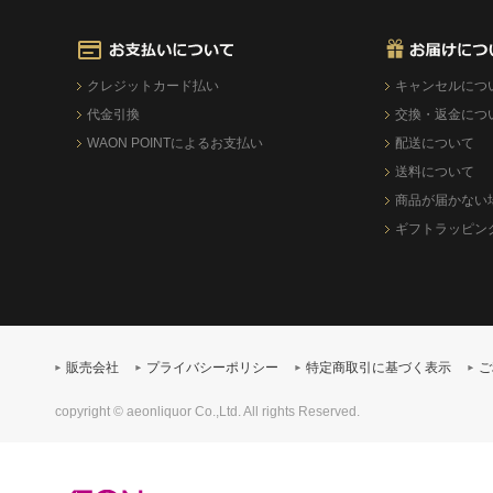
クレジットカード払い
キャンセルにつ
代金引換
交換・返金につ
WAON POINTによるお支払い
配送について
送料について
商品が届かない
ギフトラッピン
販売会社
プライバシーポリシー
特定商取引に基づく表示
ご
copyright © aeonliquor Co.,Ltd. All rights Reserved.