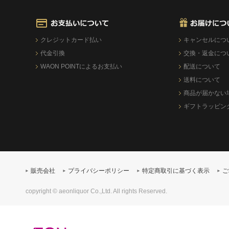
クレジットカード払い
キャンセルにつ
代金引換
交換・返金につ
WAON POINTによるお支払い
配送について
送料について
商品が届かない
ギフトラッピン
販売会社
プライバシーポリシー
特定商取引に基づく表示
ご
copyright © aeonliquor Co.,Ltd. All rights Reserved.