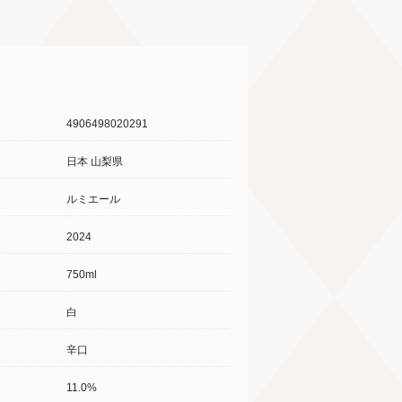
4906498020291
日本 山梨県
ルミエール
2024
750ml
白
辛口
11.0%