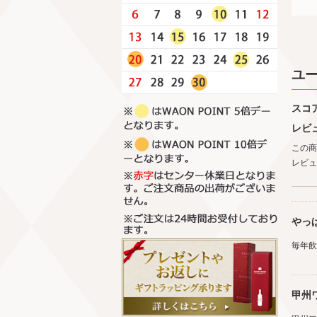
ユ
スコ
レビ
この商
レビュ
やっ
毎年飲
甲州