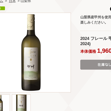
ム
>
日本
> 山梨県
山梨県産甲州を使
楽しみください。
2024 フレール 甲
2024)
1,96
本体価格