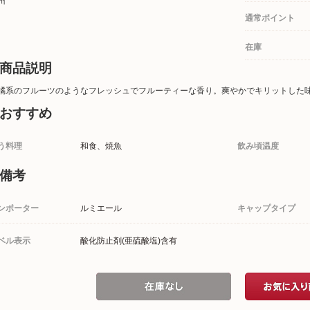
州
通常ポイント
在庫
商品説明
橘系のフルーツのようなフレッシュでフルーティーな香り。爽やかでキリットした
おすすめ
う料理
和食、焼魚
飲み頃温度
備考
ンポーター
ルミエール
キャップタイプ
ベル表示
酸化防止剤(亜硫酸塩)含有