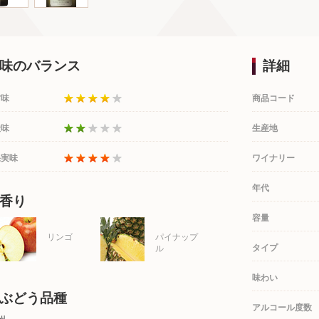
味のバランス
詳細
甘味
商品コード
酸味
生産地
果実味
ワイナリー
年代
香り
容量
リンゴ
パイナップ
タイプ
ル
味わい
ぶどう品種
アルコール度数