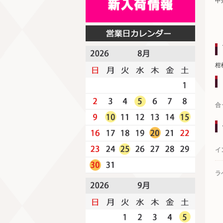
甲
柑
合
イ
ラ