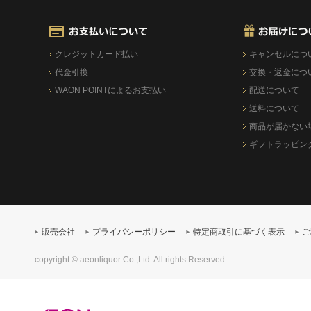
クレジットカード払い
キャンセルにつ
代金引換
交換・返金につ
WAON POINTによるお支払い
配送について
送料について
商品が届かない
ギフトラッピン
販売会社
プライバシーポリシー
特定商取引に基づく表示
ご
copyright © aeonliquor Co.,Ltd. All rights Reserved.