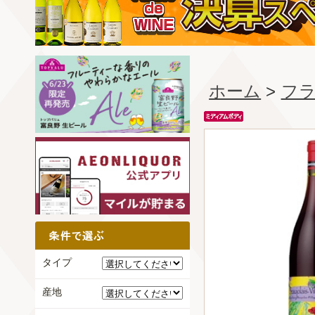
ホーム
>
フ
タイプ
産地