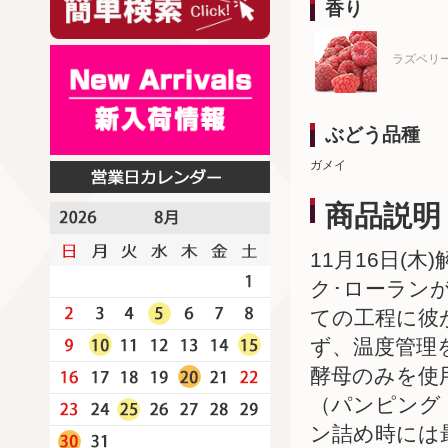
香り
ラズベリ
ぶどう品種
ガメイ
商品説明
11月16日(
ク･ローラン
ての工程に彼
ず、温度管理
酵母のみを使
（パンピング
ン詰め時には