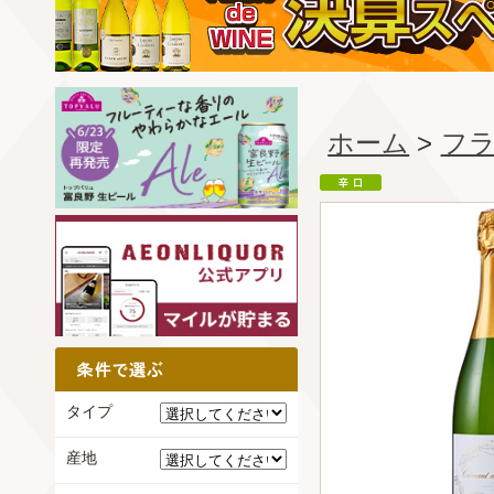
ホーム
>
フ
タイプ
産地