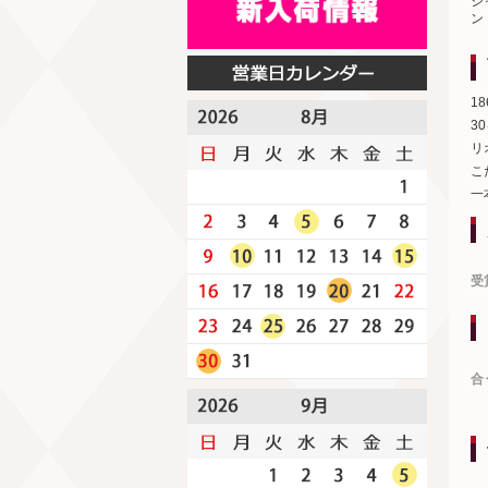
シ
ン
1
3
リ
こ
一
受
合