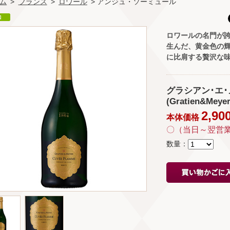
ム
>
フランス
>
ロワール
> アンジュ・ソーミュール
ロワールの名門が誇
生んだ、黄金色の
に比肩する贅沢な
グラシアン･エ･
(Gratien&Meye
2,90
本体価格
〇（当日～翌営
数量：