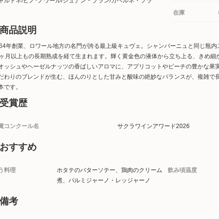
ャルドネ/ピノ･ノワール/シュナン・ブラン/カベルネ・フラ
在庫
商品説明
864年創業、ロワール地方の名門が誇る最上級キュヴェ。シャンパーニュと同じ瓶内
0ヶ月以上もの長期熟成を経て生まれます。輝く黄金色の液体から立ち上る、きめ細
オッシュやヘーゼルナッツの香ばしいアロマに、アプリコットやピーチの豊かな果
だわりのブレンドが生む、ほんのりとした甘みと酸味の絶妙なバランスが、複雑で
本です。
受賞歴
賞コンクール名
サクラワインアワード2026
おすすめ
う料理
ホタテのバターソテー、鶏肉のクリーム
飲み頃温度
煮、パルミジャーノ・レッジャーノ
備考