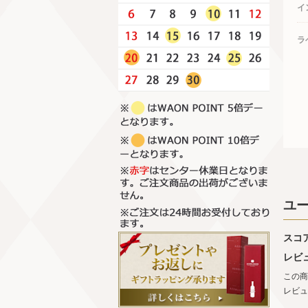
イ
ラ
ユ
スコ
レビ
この商
レビュ