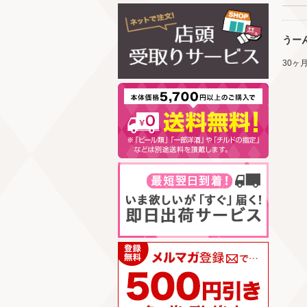
うー
30ヶ