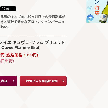
る魂のキュヴェ。30ヶ月以上の長期熟成が
輝きと複雑で豊かなアロマ。シャンパーニュ
味わい。
メイエ キュヴェ･フラム ブリュット
r Cuvee Flamme Brut)
0
円 (
税込価格
3,190
円
)
業日出荷）