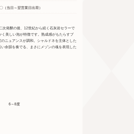
〇（当日～翌営業日出荷）
二次発酵の後、12世紀から続く石灰岩セラーで
かく美しい泡が特徴です。熟成感がもたらすブ
実のニュアンスが調和。シャルドネを主体とした
長い余韻を奏でる、まさにメゾンの魂を表現した
6～8度