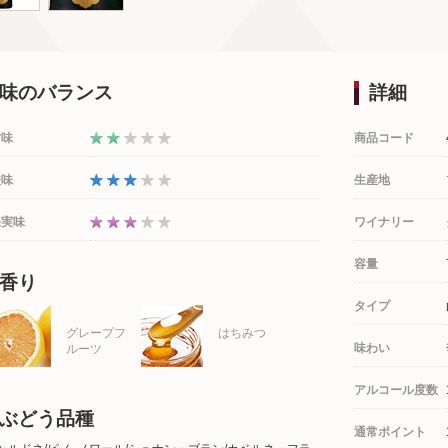
味のバランス
詳細
甘味
商品コード
酸味
生産地
果実味
ワイナリー
容量
香り
タイプ
グレープフ
はちみつ
味わい
ルーツ
アルコール度数
ぶどう品種
通常ポイント