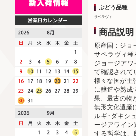
ぶどう品種
サペラヴィ
商品説明
原産国：ジョ
サペラヴィ種
ジョージアワ
て確認されて
様々な国が主
に醸造や熟成
果、最古の物が
無形文化遺産
ルギ･ダキシ
ージアワイン
する哲学は、