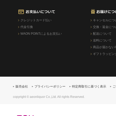
クレジットカード払い
キャンセルにつ
代金引換
交換・返金につ
WAON POINTによるお支払い
配送について
送料について
商品が届かない
ギフトラッピン
販売会社
プライバシーポリシー
特定商取引に基づく表示
ご
copyright © aeonliquor Co.,Ltd. All rights Reserved.