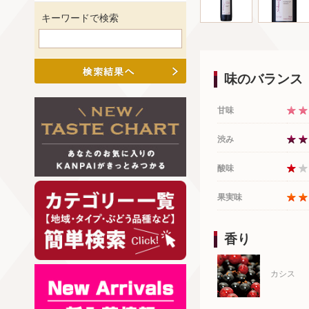
キーワードで検索
味のバランス
甘味
渋み
酸味
果実味
香り
カシス