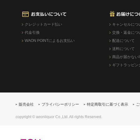
クレジットカード払い
キャンセルにつ
代金引換
交換・返金につ
WAON POINTによるお支払い
配送について
送料について
商品が届かない
ギフトラッピン
販売会社
プライバシーポリシー
特定商取引に基づく表示
ご
copyright © aeonliquor Co.,Ltd. All rights Reserved.