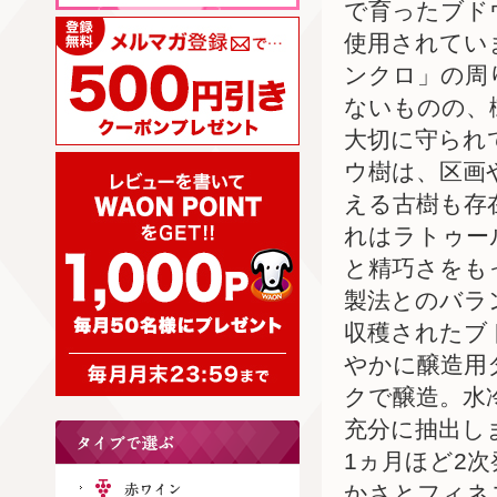
で育ったブド
使用されてい
ンクロ」の周
ないものの、
大切に守られ
ウ樹は、区画
える古樹も存
れはラトゥー
と精巧さをも
製法とのバラ
収穫されたブ
やかに醸造用
クで醸造。水
充分に抽出し
1ヵ月ほど2
かさとフィネ