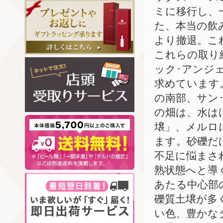
ミに移行し、
た、本当の飲
より撤退。こ
これらの取り
ック･アンジ
求めています
の南部、サン
の畑は、水は
壌」、メルロ
ます。砂礫だ
不足に悩まさ
熟状態へと導
あたる中心部
礫質土壌が多
い色、豊かな