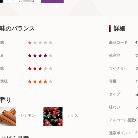
味のバランス
詳細
甘味
商品コード
4
渋み
生産地
酸味
ワイナリー
果実味
容量
7
タイプ
香り
味わい
シナモン
カシス
アルコール度数
0
通常ポイント
2