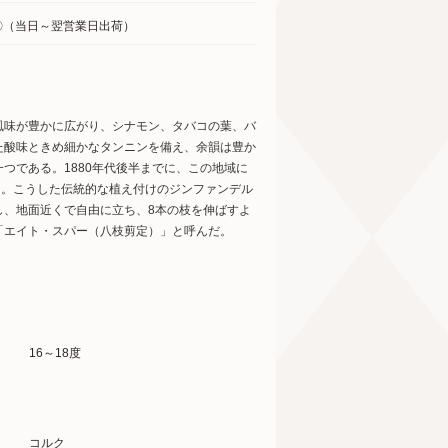
〇（当日～翌営業日出荷）
風味が豊かに広がり、シナモン、タバコの葉、バ
た酸味ときめ細かなタンニンを備え、余韻は豊か
つである。1880年代後半までに、この地域に
た。こうした伝統的な植え付けのジンファンデル
し、地面近くで自由に立ち、8本の枝を伸ばすよ
「エイト・スパー（八枝剪定）」と呼んだ。
16～18度
コルク