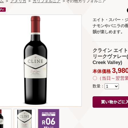
ム
>
アメリカ
>
カリフォルニア
> その他カリフォルニア
エイト・スパー・
ナモンやバニラの
韻が楽しめます。
クライン エイト
リークヴァレー(Clin
Creek Valley)
3,98
本体価格
〇（当日～翌営
数量：