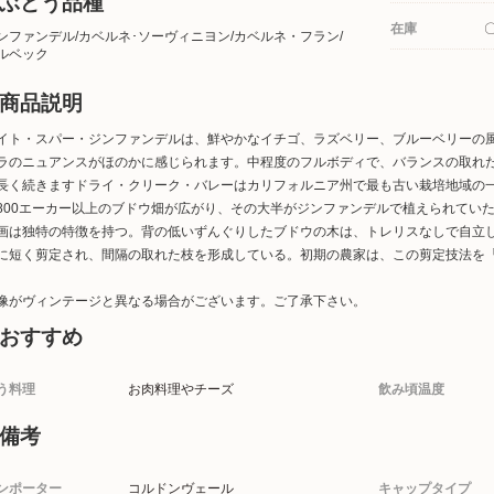
ぶどう品種
在庫
ンファンデル/カベルネ･ソーヴィニヨン/カベルネ・フラン/
ルベック
商品説明
イト・スパー・ジンファンデルは、鮮やかなイチゴ、ラズベリー、ブルーベリーの
ラのニュアンスがほのかに感じられます。中程度のフルボディで、バランスの取れ
長く続きますドライ・クリーク・バレーはカリフォルニア州で最も古い栽培地域の一
800エーカー以上のブドウ畑が広がり、その大半がジンファンデルで植えられてい
画は独特の特徴を持つ。背の低いずんぐりしたブドウの木は、トレリスなしで自立
に短く剪定され、間隔の取れた枝を形成している。初期の農家は、この剪定技法を
像がヴィンテージと異なる場合がございます。ご了承下さい。
おすすめ
う料理
お肉料理やチーズ
飲み頃温度
備考
ンポーター
コルドンヴェール
キャップタイプ