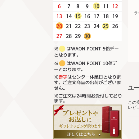
ラ
ユ
この
レビ