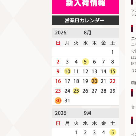
ジ
マ
エ
ニ
で
は
区
う
画
合
イ