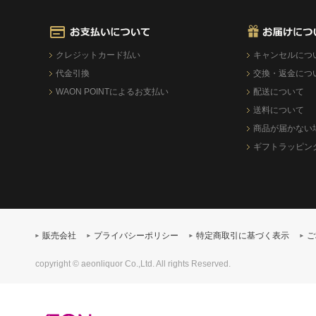
クレジットカード払い
キャンセルにつ
代金引換
交換・返金につ
WAON POINTによるお支払い
配送について
送料について
商品が届かない
ギフトラッピン
販売会社
プライバシーポリシー
特定商取引に基づく表示
ご
copyright © aeonliquor Co.,Ltd. All rights Reserved.