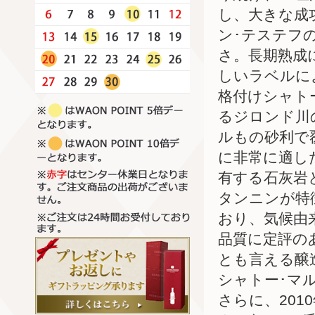
し、大きな成
ン･テステフ
さ。長期熟成
しいラベルに
格付けシャト
るジロンド川
ルもの砂利で
に非常に適し
有する石灰岩
タンニンが特
おり、気候由
品質に定評の
とも言える醸
シャトー･マ
さらに、20