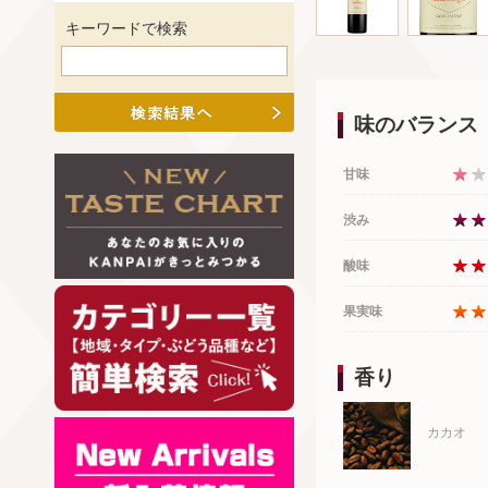
キーワードで検索
味のバランス
甘味
渋み
酸味
果実味
香り
カカオ