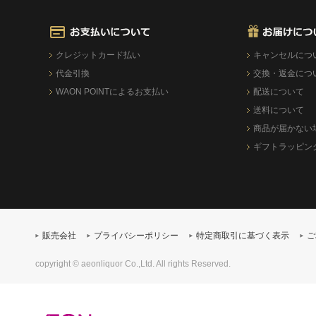
クレジットカード払い
キャンセルにつ
代金引換
交換・返金につ
WAON POINTによるお支払い
配送について
送料について
商品が届かない
ギフトラッピン
販売会社
プライバシーポリシー
特定商取引に基づく表示
ご
copyright © aeonliquor Co.,Ltd. All rights Reserved.